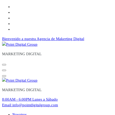
Saltar
al
contenido
Bienvenido a nuestra Agencia de Makerting Digital
MARKETING DIGITAL
MARKETING DIGITAL
8:00AM - 6:00PM
Lunes a Sábado
Email
info@pointdigitalgroup.com
Nosotros