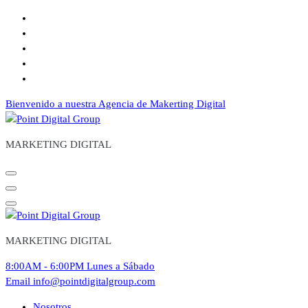
Saltar
al
contenido
Bienvenido a nuestra Agencia de Makerting Digital
MARKETING DIGITAL
MARKETING DIGITAL
8:00AM - 6:00PM
Lunes a Sábado
Email
info@pointdigitalgroup.com
Nosotros